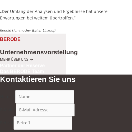
„Der Umfang der Analysen und Ergebnisse hat unsere
Erwartungen bei weitem übertroffen.“
Ronald Hammacher (Leiter Einkauf)
BERODE
Unternehmensvorstellung
MEHR ÜBER UNS
➔
Partner der Reserve
Das BERODE Team
Kontaktieren Sie uns
Name
*
E-Mail
*
Betreff