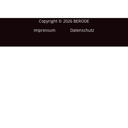
Zielrichtung drehen. Dabei wissen sie, was theoretisch möglich,
pragmatisch umsetzbar und am Ende realistisch ist.
Copyright © 2026 BERODE
Impressum
Datenschutz