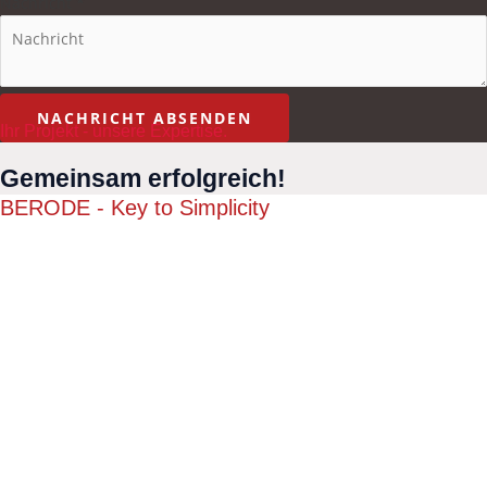
Nachricht
*
NACHRICHT ABSENDEN
Ihr Projekt - unsere Expertise.
Gemeinsam erfolgreich!
BERODE - Key to Simplicity
Wir stehen für Beratung mit Substanz.
Für Lösungen mit echtem Mehrwert.
Unser Leistungsversprechen
BERODE setzt auf fachliche Kompetenz und umfassende
Branchenkenntnisse, Innovationskraft und Inspiration. Wir nutzen
das kreative Potenzial sowie den umfangreichen Erfahrungsschatz
unserer Berater. Unsere Kollegen sind industrieerprobte
Ingenieure, Naturwissenschaftler und Kaufleute, die für unsere
Kunden das Rad nicht neu erfinden, dafür aber gekonnt in