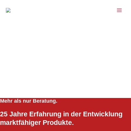
Zum
MAI
Inhalt
MEN
springen
BERODE steht für wettbewerbsfähige Technik.
Als Ingenieurbüro entwickeln wir Produkte und befähigen
auszurichten.
Mehr als nur Beratung.
25 Jahre Erfahrung in der Entwicklung
marktfähiger Produkte.