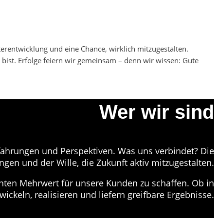
rentwicklung und eine Chance, wirklich mitzugestalten.
bist. Erfolge feiern wir gemeinsam – denn wir wissen: Gute
Wer wir sind
fahrungen und Perspektiven. Was uns verbindet? Die
gen und der Wille, die Zukunft aktiv mitzugestalten.
hten Mehrwert für unsere Kunden zu schaffen. Ob in
wickeln, realisieren und liefern greifbare Ergebnisse.