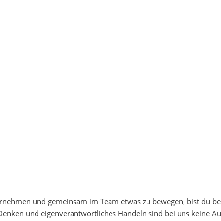
erschiedenen Hintergründen, Erfahrungen und Perspektiven. Was 
en.
haltige Ansätze zu entwickeln und echten Mehrwert für unsere Ku
alisieren und liefern greifbare Ergebnisse.
terzuentwickeln, Prozesse zu transformieren und ihre Wettbewerb
 Immer auf Augenhöhe, immer mit dem Ziel, etwas zu bewegen.
n für sie brennen. Menschen mit Ideen, die gerne mitdenken, qu
rnehmen und gemeinsam im Team etwas zu bewegen, bist du bei 
 Denken und eigenverantwortliches Handeln sind bei uns keine Aus