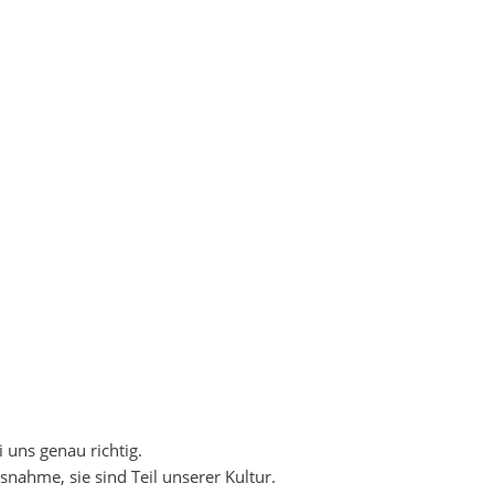
uns verbindet? Die Leidenschaft für Technik, Freude an
nden zu schaffen. Ob in langjähriger Partnerschaft oder in
sfähigkeit zu stärken. Dabei arbeiten wir mit führenden
erdenken und neue Wege ausprobieren.
uns genau richtig.
nahme, sie sind Teil unserer Kultur.