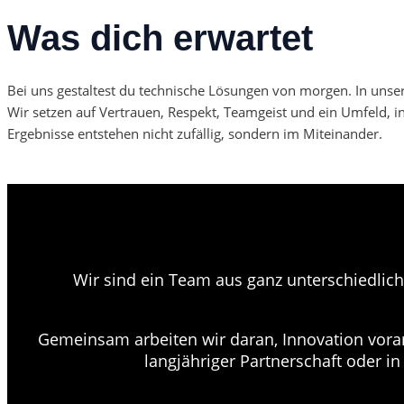
Was dich erwartet
Bei uns gestaltest du technische Lösungen von morgen. In uns
Wir setzen auf Vertrauen, Respekt, Teamgeist und ein Umfeld, 
Ergebnisse entstehen nicht zufällig, sondern im Miteinander.
Wir sind ein Team aus ganz unterschiedlic
Gemeinsam arbeiten wir daran, Innovation voran
langjähriger Partnerschaft oder in 