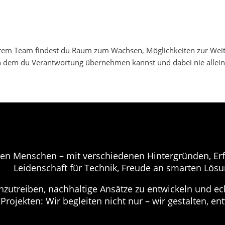
erem Team findest du Raum zum Wachsen, Möglichkeiten zur Weite
in dem du Verantwortung übernehmen kannst und dabei nie allein 
hen Menschen – mit verschiedenen Hintergründen, Er
Leidenschaft für Technik, Freude an smarten Lösun
zutreiben, nachhaltige Ansätze zu entwickeln und ec
Projekten: Wir begleiten nicht nur – wir gestalten, ent